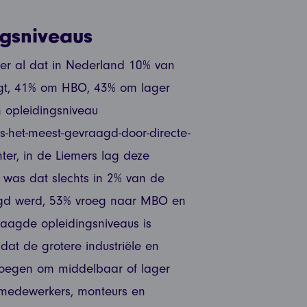
gsniveaus
r al dat in Nederland 10% van
agt, 41% om HBO, 43% om lager
 opleidingsniveau
s-het-meest-gevraagd-door-directe-
hter, in de Liemers lag deze
 was dat slechts in 2% van de
gd werd, 53% vroeg naar MBO en
raagde opleidingsniveaus is
t dat de grotere industriële en
vroegen om middelbaar of lager
emedewerkers, monteurs en