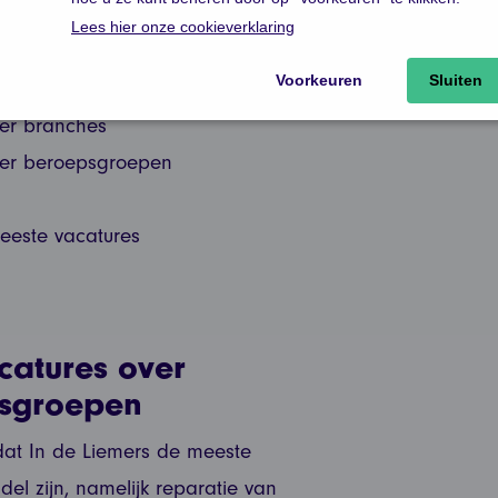
e vraag
eplaatste vacatures over de twee
ver branches
ver beroepsgroepen
eeste vacatures
catures over
psgroepen
at In de Liemers de meeste
del zijn, namelijk reparatie van