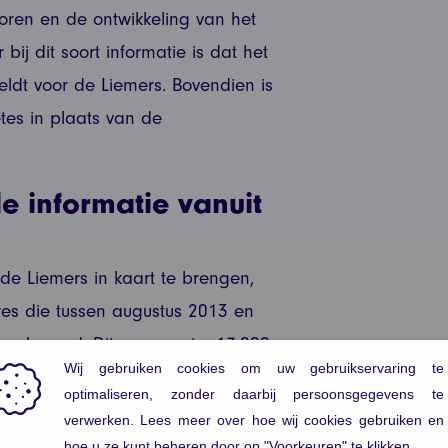
oren en de ontwikkeling van het
ij dit soort informatie is dat het
geldt voor de Liemers. Bovendien is
es in plaats van de
le informatie vanuit
e Liemers in kaart te brengen,
res die tussen augustus 2013 en
analyseerd. Dit waren ruim 17.000
emeentes. Met deze vacatures werd