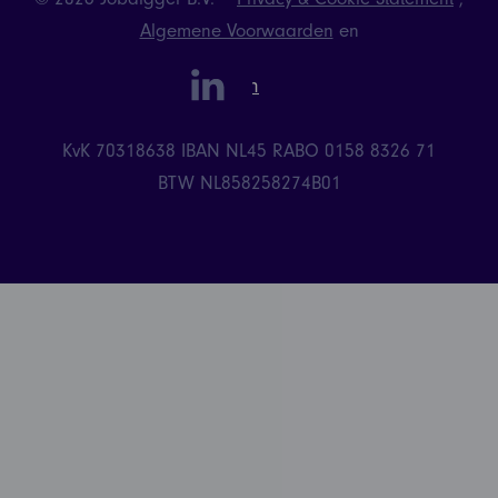
Algemene Voorwaarden
en
linkedin
Instagram
KvK 70318638
IBAN NL45 RABO 0158 8326 71
BTW NL858258274B01