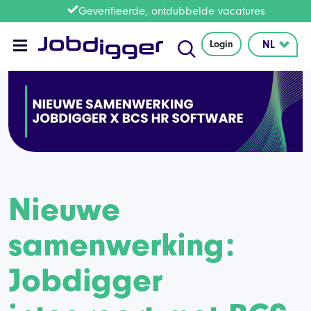
Geverifieerde, ontdubbelde vacatures
Login
Nieuwe
samenwerking:
Jobdigger