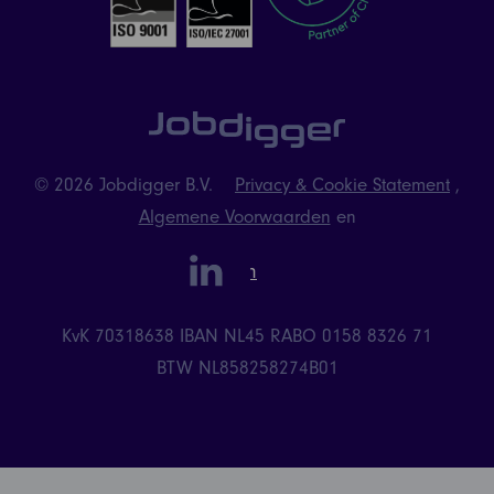
© 2026 Jobdigger B.V.
Privacy & Cookie Statement
,
Algemene Voorwaarden
en
linkedin
Instagram
KvK 70318638
IBAN NL45 RABO 0158 8326 71
BTW NL858258274B01