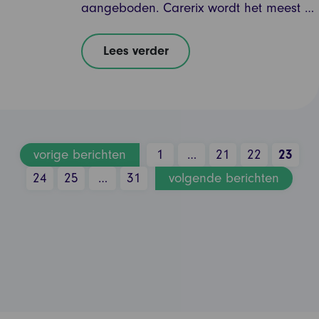
aangeboden. Carerix wordt het meest …
Lees verder
vorige berichten
1
…
21
22
23
24
25
…
31
volgende berichten