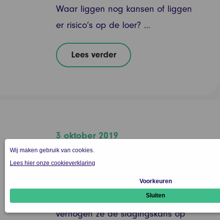
Waar liggen nog kansen of liggen
er risico’s op de loer? …
Lees verder
3 oktober 2019
Eindejaarsactie Jobdigger
Leads
Met Jobdigger Leads genereren
intermediairs meer sales,
verhogen ze de slagingskans op