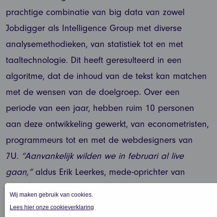
prachtige combinatie van big data van zowel
Jobdigger als Intelligence Group met diverse
analysemethodieken, van statistiek tot en met
taaltechnologie. Dit heeft geresulteerd in een
algoritme, dat de inhoud van de tekst kan matchen
met de wensen van de doelgroep. Over een
periode van een jaar, hebben ruim 10 personen
aan deze ontwikkeling gewerkt, van econometristen,
programmeurs tot en met de webdesigners van
7U.
“Aanvankelijk wilden we in februari al live
gaan,”
aldus Erik Leerkes, mede-oprichter van
Jobdigger,
“De teksten van de uitzendbureaus en
werving- en selectiebureaus in Nederland waren