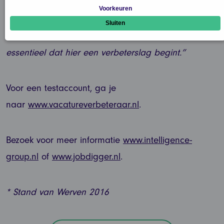
echter van zo’n niveau dat we bijna 1.000 uur extra
moesten steken in het trainen van de algoritmes.
Met een steeds flexibelere arbeidsmarkt is het dus
essentieel dat hier een verbeterslag begint.”
Voor een testaccount, ga je
naar
www.vacatureverbeteraar.nl
.
Bezoek voor meer informatie
www.intelligence-
group.nl
of
www.jobdigger.nl
.
* Stand van Werven 2016