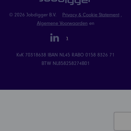
© 2026 Jobdigger B.V.
Privacy & Cookie Statement
,
Algemene Voorwaarden
en
linkedin
Instagram
KvK 70318638
IBAN NL45 RABO 0158 8326 71
BTW NL858258274B01