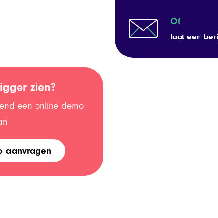
Of
laat een beri
igger zien?
jvend een online demo
an
o aanvragen