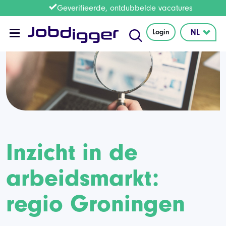
Geverifieerde, ontdubbelde vacatures
Login
Inzicht in de
arbeidsmarkt:
regio Groningen