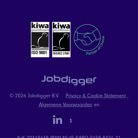
© 2026 Jobdigger B.V.
Privacy & Cookie Statement
,
Algemene Voorwaarden
en
linkedin
Instagram
KvK 70318638
IBAN NL45 RABO 0158 8326 71