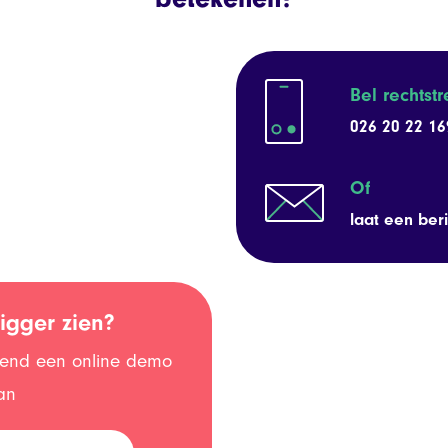
Bel rechtst
026 20 22 16
Of
laat een beri
igger zien?
jvend een online demo
an