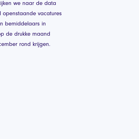
kijken we naar de data
al openstaande vacatures
en bemiddelaars in
 op de drukke maand
cember rond krijgen.