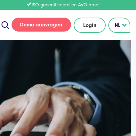
ISO-gecertificeerd en AVG-proof
Demo aanvragen
Login