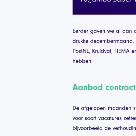
Eerder gaven we al aan d
drukke decembermaand. Al
PostNL, Kruidvat, HEMA en
hebben.
Aanbod contrac
De afgelopen maanden zi
voor soort vacatures zetten
bijvoorbeeld de verhoudi