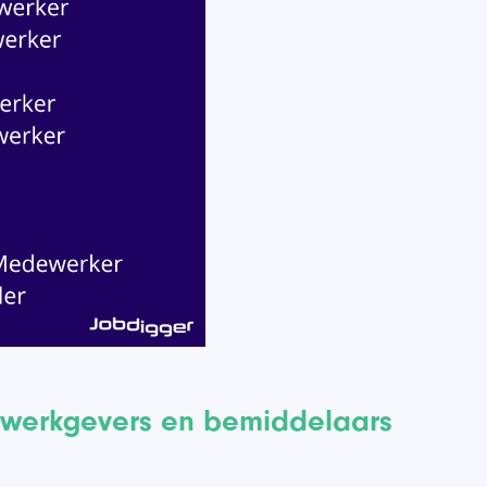
e werkgevers en bemiddelaars