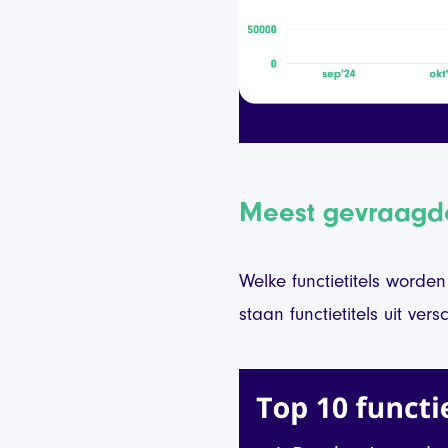
Meest gevraagde 
Welke functietitels worde
staan functietitels uit ver