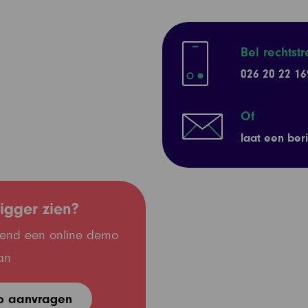
Bel rechtst
026 20 22 16
Of
laat een beri
igger zien?
jvend een online demo
an
o aanvragen