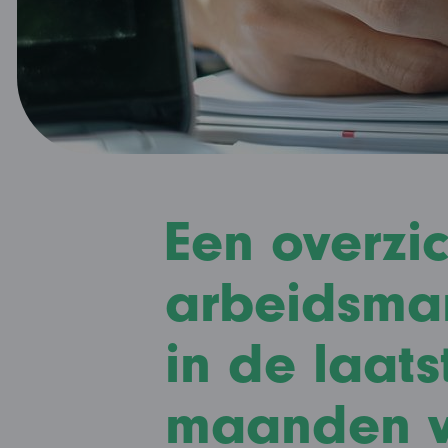
Een overzi
arbeidsmar
in de laats
maanden v