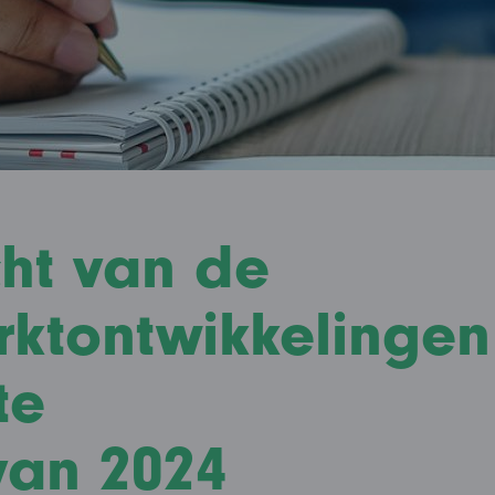
cht van de
ktontwikkelingen
te
an 2024