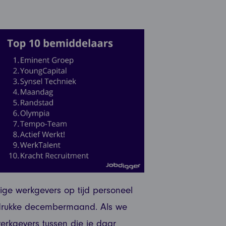
ge werkgevers op tijd personeel
 drukke decembermaand. Als we
erkgevers tussen die je daar