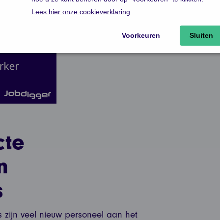
cte
n
s
zijn veel nieuw personeel aan het