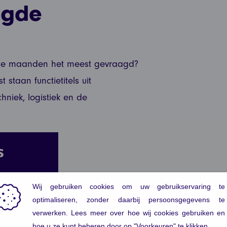
agde
tste maanden het meest gevraagd?
t staan functietitels uit
hniek, logistiek en de