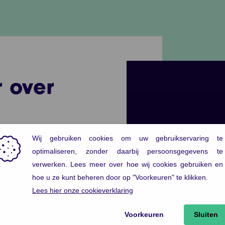
 over
play
alist bij
erking tussen
00:00