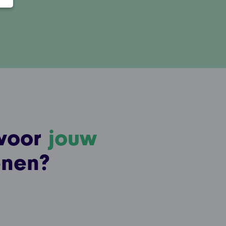
 voor
jouw
enen?