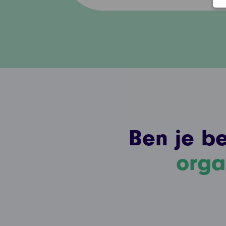
Ben je b
orga