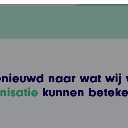
enieuwd naar wat wij
nisatie
kunnen betek